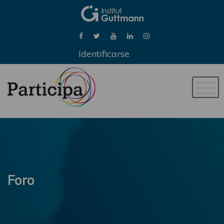
Identificarse
Naveg
de
palan
Foro