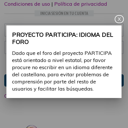
Condiciones de uso
|
Política de privacidad
INICIA SESIÓN EN TU CUENTA
X
Email:
PROYECTO PARTICIPA: IDIOMA DEL
FORO
Contraseña:
Dado que el foro del proyecto PARTICIPA
está orientado a nivel estatal, por favor
Mantenme conectado
Ocultar sesión
procure no escribir en un idioma diferente
del castellano, para evitar problemas de
Entrar
comprensión por parte del resto de
usuarios y facilitar las búsquedas.
Olvidé mi contraseña