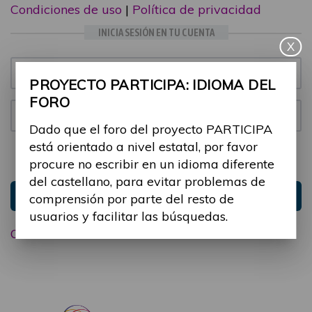
Condiciones de uso
|
Política de privacidad
INICIA SESIÓN EN TU CUENTA
X
Email:
PROYECTO PARTICIPA: IDIOMA DEL
FORO
Contraseña:
Dado que el foro del proyecto PARTICIPA
está orientado a nivel estatal, por favor
Mantenme conectado
Ocultar sesión
procure no escribir en un idioma diferente
del castellano, para evitar problemas de
Entrar
comprensión por parte del resto de
usuarios y facilitar las búsquedas.
Olvidé mi contraseña