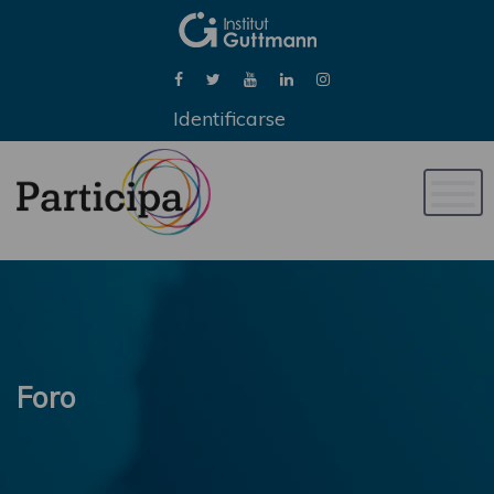
Identificarse
Naveg
de
palan
Foro