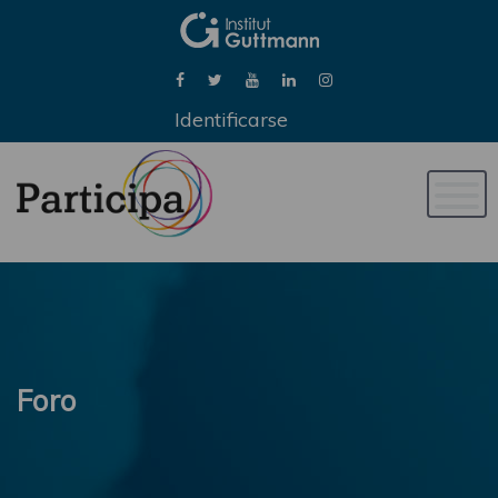
Identificarse
Naveg
de
palan
Foro