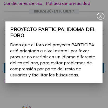
Condiciones de uso
|
Política de privacidad
INICIA SESIÓN EN TU CUENTA
X
Email:
PROYECTO PARTICIPA: IDIOMA DEL
FORO
Contraseña:
Dado que el foro del proyecto PARTICIPA
está orientado a nivel estatal, por favor
Mantenme conectado
Ocultar sesión
procure no escribir en un idioma diferente
del castellano, para evitar problemas de
Entrar
comprensión por parte del resto de
usuarios y facilitar las búsquedas.
Olvidé mi contraseña