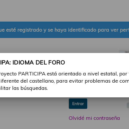
e esté registrado y se haya identificado para ver perf
IN
PA: IDIOMA DEL FORO
ia sesión con tu email y
Email:
royecto PARTICIPA está orientado a nivel estatal, por
 o consulta, puedes
diferente del castellano, para evitar problemas de co
icipa@guttmann.com
Contraseña:
ilitar las búsquedas.
ad
Entrar
Olvidé mi contraseña