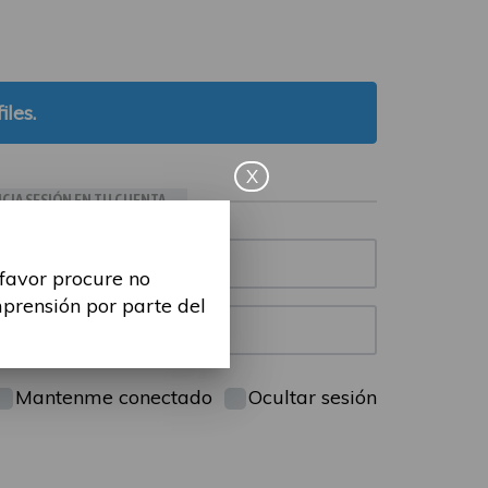
iles.
X
ICIA SESIÓN EN TU CUENTA
 favor procure no
mprensión por parte del
Mantenme conectado
Ocultar sesión