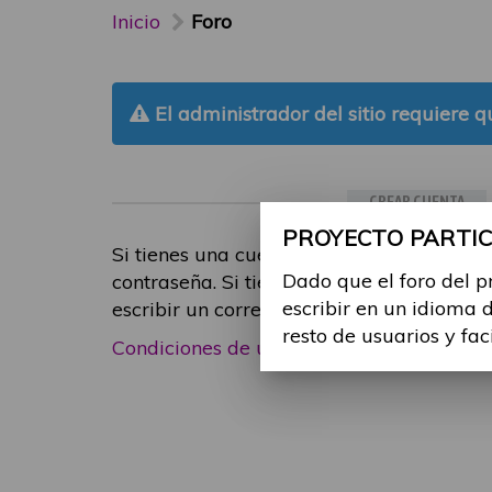
Inicio
Foro
El administrador del sitio requiere qu
CREAR CUENTA
PROYECTO PARTICI
Si tienes una cuenta de participante, inic
Dado que el foro del p
contraseña. Si tienes cualquier problema
escribir en un idioma 
escribir un correo electrónico a
foropart
resto de usuarios y fac
Condiciones de uso
|
Política de privacid