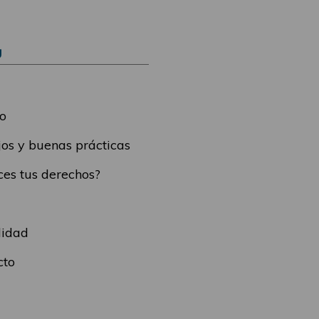
Ú
o
os y buenas prácticas
es tus derechos?
lidad
cto