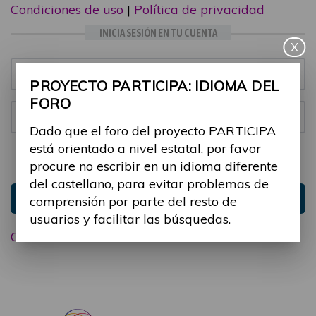
Condiciones de uso
|
Política de privacidad
INICIA SESIÓN EN TU CUENTA
X
Email:
PROYECTO PARTICIPA: IDIOMA DEL
FORO
Contraseña:
Dado que el foro del proyecto PARTICIPA
está orientado a nivel estatal, por favor
Mantenme conectado
Ocultar sesión
procure no escribir en un idioma diferente
del castellano, para evitar problemas de
Entrar
comprensión por parte del resto de
usuarios y facilitar las búsquedas.
Olvidé mi contraseña