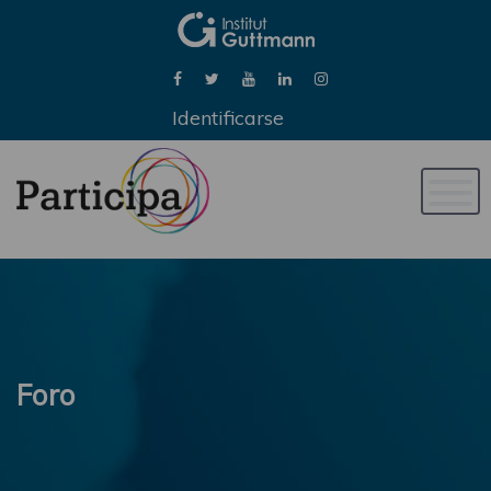
Identificarse
Naveg
de
palan
Foro