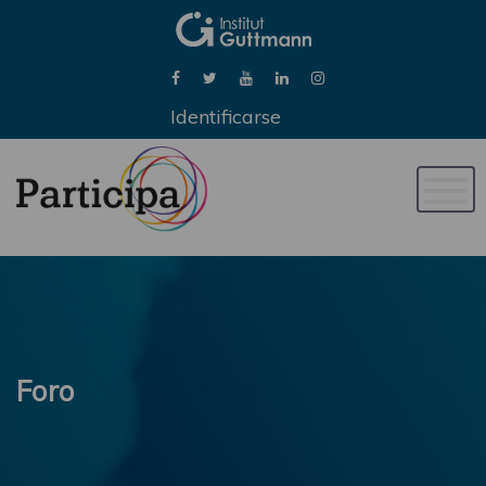
Identificarse
Naveg
de
palan
Foro