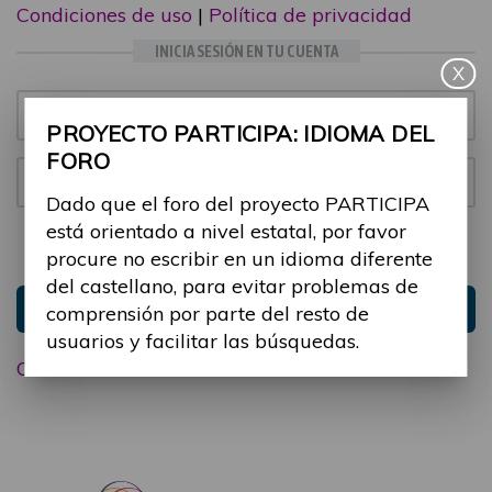
Condiciones de uso
|
Política de privacidad
INICIA SESIÓN EN TU CUENTA
X
Email:
PROYECTO PARTICIPA: IDIOMA DEL
FORO
Contraseña:
Dado que el foro del proyecto PARTICIPA
está orientado a nivel estatal, por favor
Mantenme conectado
Ocultar sesión
procure no escribir en un idioma diferente
del castellano, para evitar problemas de
Entrar
comprensión por parte del resto de
usuarios y facilitar las búsquedas.
Olvidé mi contraseña