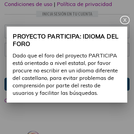
Condiciones de uso
|
Política de privacidad
INICIA SESIÓN EN TU CUENTA
X
Email:
PROYECTO PARTICIPA: IDIOMA DEL
FORO
Contraseña:
Dado que el foro del proyecto PARTICIPA
está orientado a nivel estatal, por favor
Mantenme conectado
Ocultar sesión
procure no escribir en un idioma diferente
del castellano, para evitar problemas de
Entrar
comprensión por parte del resto de
usuarios y facilitar las búsquedas.
Olvidé mi contraseña