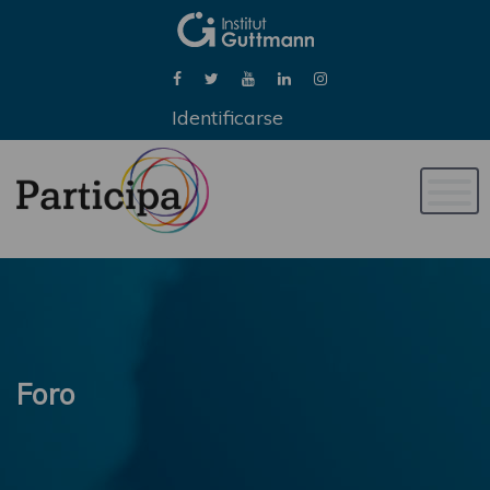
Identificarse
Naveg
de
palan
Foro