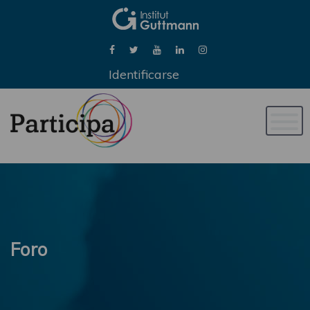
Identificarse
Naveg
de
palan
Foro