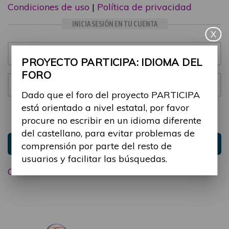
Condiciones de uso
|
Política de privacidad
INICIA SESIÓN EN TU CUENTA
X
Email:
PROYECTO PARTICIPA: IDIOMA DEL
FORO
Contraseña:
Dado que el foro del proyecto PARTICIPA
está orientado a nivel estatal, por favor
Mantenme conectado
Ocultar sesión
procure no escribir en un idioma diferente
del castellano, para evitar problemas de
Entrar
comprensión por parte del resto de
usuarios y facilitar las búsquedas.
Olvidé mi contraseña