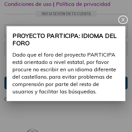
Condiciones de uso
|
Política de privacidad
INICIA SESIÓN EN TU CUENTA
X
Email:
PROYECTO PARTICIPA: IDIOMA DEL
FORO
Contraseña:
Dado que el foro del proyecto PARTICIPA
está orientado a nivel estatal, por favor
Mantenme conectado
Ocultar sesión
procure no escribir en un idioma diferente
del castellano, para evitar problemas de
Entrar
comprensión por parte del resto de
usuarios y facilitar las búsquedas.
Olvidé mi contraseña