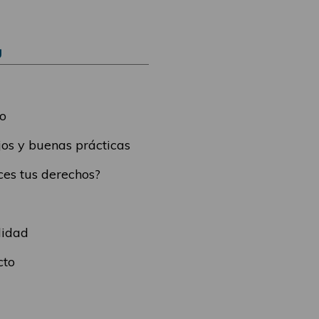
Ú
o
os y buenas prácticas
es tus derechos?
lidad
cto