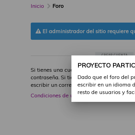
Inicio
Foro
El administrador del sitio requiere qu
CREAR CUENTA
PROYECTO PARTICI
Si tienes una cuenta de participante, inic
Dado que el foro del p
contraseña. Si tienes cualquier problema
escribir en un idioma 
escribir un correo electrónico a
foropart
resto de usuarios y fac
Condiciones de uso
|
Política de privacid