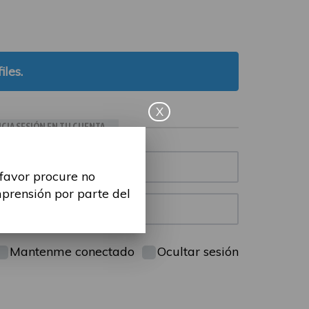
iles.
X
ICIA SESIÓN EN TU CUENTA
 favor procure no
mprensión por parte del
Mantenme conectado
Ocultar sesión