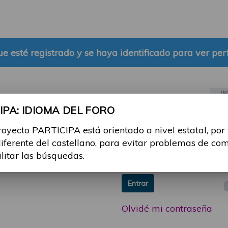
e esté registrado y se haya identificado para ver perf
IN
PA: IDIOMA DEL FORO
ia sesión con tu email y
Email:
royecto PARTICIPA está orientado a nivel estatal, por
 o consulta, puedes
diferente del castellano, para evitar problemas de co
icipa@guttmann.com
Contraseña:
ilitar las búsquedas.
ad
Entrar
Olvidé mi contraseña