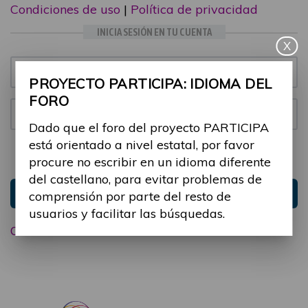
Condiciones de uso
|
Política de privacidad
INICIA SESIÓN EN TU CUENTA
X
Email:
PROYECTO PARTICIPA: IDIOMA DEL
FORO
Contraseña:
Dado que el foro del proyecto PARTICIPA
está orientado a nivel estatal, por favor
Mantenme conectado
Ocultar sesión
procure no escribir en un idioma diferente
del castellano, para evitar problemas de
Entrar
comprensión por parte del resto de
usuarios y facilitar las búsquedas.
Olvidé mi contraseña