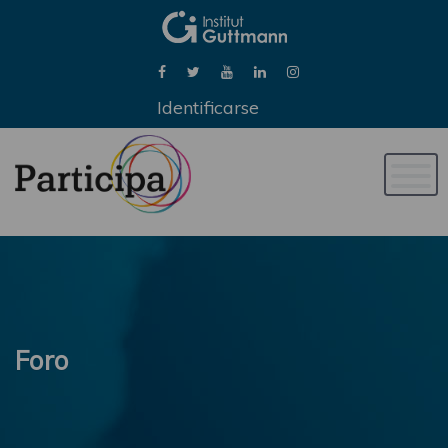
Identificarse
Naveg
de
palan
Foro