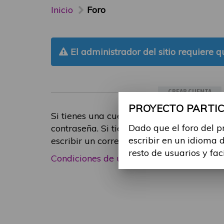
Inicio
Foro
El administrador del sitio requiere qu
CREAR CUENTA
PROYECTO PARTICI
Si tienes una cuenta de participante, inic
Dado que el foro del p
contraseña. Si tienes cualquier problema
escribir en un idioma 
escribir un correo electrónico a
foropart
resto de usuarios y fac
Condiciones de uso
|
Política de privacid