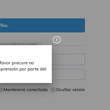
iles.
X
ICIA SESIÓN EN TU CUENTA
 favor procure no
mprensión por parte del
Mantenme conectado
Ocultar sesión