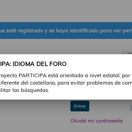
e esté registrado y se haya identificado para ver perf
IN
PA: IDIOMA DEL FORO
ia sesión con tu email y
Email:
royecto PARTICIPA está orientado a nivel estatal, por
 o consulta, puedes
diferente del castellano, para evitar problemas de co
icipa@guttmann.com
Contraseña:
ilitar las búsquedas.
ad
Entrar
Olvidé mi contraseña