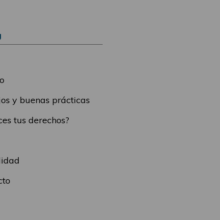
Ú
o
os y buenas prácticas
es tus derechos?
lidad
cto