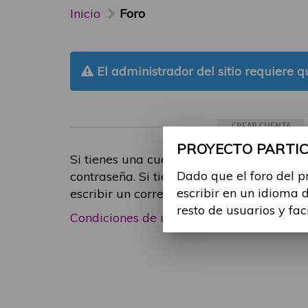
Inicio
Foro
El administrador del sitio requiere qu
CREAR CUENTA
PROYECTO PARTICI
Si tienes una cuenta de participante, inic
Dado que el foro del p
contraseña. Si tienes cualquier problema
escribir en un idioma 
escribir un correo electrónico a
foropart
resto de usuarios y fac
Condiciones de uso
|
Política de privacid