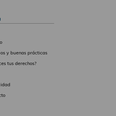
Ú
o
os y buenas prácticas
es tus derechos?
lidad
cto