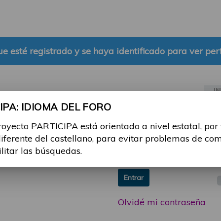
e esté registrado y se haya identificado para ver perf
IN
PA: IDIOMA DEL FORO
ia sesión con tu email y
Email:
royecto PARTICIPA está orientado a nivel estatal, por
 o consulta, puedes
diferente del castellano, para evitar problemas de co
icipa@guttmann.com
Contraseña:
ilitar las búsquedas.
ad
Entrar
Olvidé mi contraseña