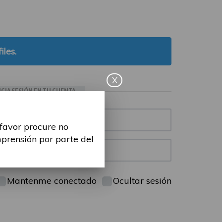
iles.
X
ICIA SESIÓN EN TU CUENTA
 favor procure no
mprensión por parte del
Mantenme conectado
Ocultar sesión