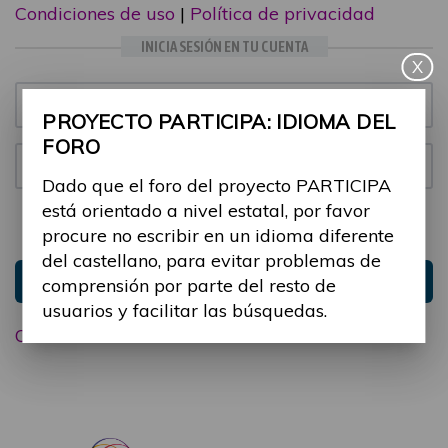
Condiciones de uso
|
Política de privacidad
INICIA SESIÓN EN TU CUENTA
X
Email:
PROYECTO PARTICIPA: IDIOMA DEL
FORO
Contraseña:
Dado que el foro del proyecto PARTICIPA
está orientado a nivel estatal, por favor
Mantenme conectado
Ocultar sesión
procure no escribir en un idioma diferente
del castellano, para evitar problemas de
Entrar
comprensión por parte del resto de
usuarios y facilitar las búsquedas.
Olvidé mi contraseña