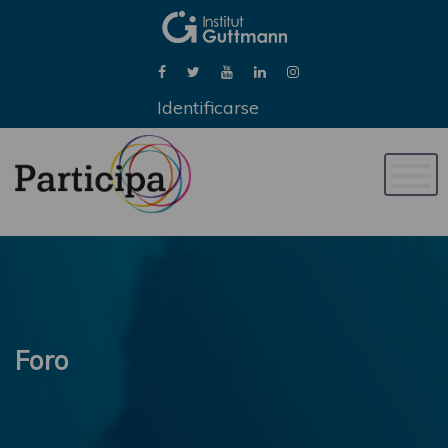
Identificarse
Naveg
de
palan
Foro