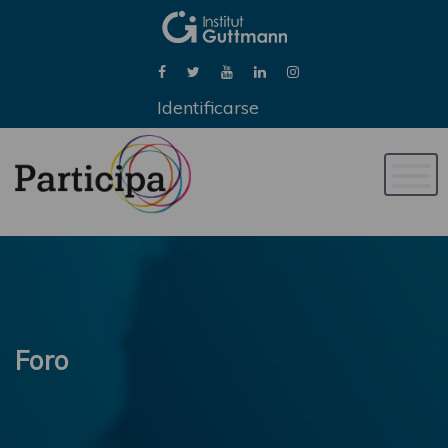
Identificarse
Naveg
de
palan
Foro