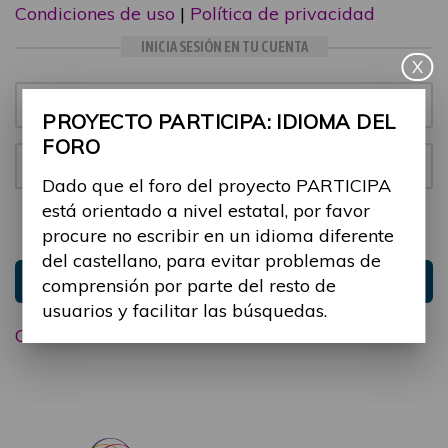
Condiciones de uso
|
Política de privacidad
INICIA SESIÓN EN TU CUENTA
X
Email:
PROYECTO PARTICIPA: IDIOMA DEL
FORO
Contraseña:
Dado que el foro del proyecto PARTICIPA
está orientado a nivel estatal, por favor
Mantenme conectado
Ocultar sesión
procure no escribir en un idioma diferente
del castellano, para evitar problemas de
Entrar
comprensión por parte del resto de
usuarios y facilitar las búsquedas.
Olvidé mi contraseña