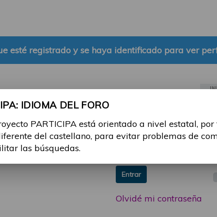
e esté registrado y se haya identificado para ver perf
IN
PA: IDIOMA DEL FORO
ia sesión con tu email y
Email:
royecto PARTICIPA está orientado a nivel estatal, por
 o consulta, puedes
diferente del castellano, para evitar problemas de co
icipa@guttmann.com
Contraseña:
ilitar las búsquedas.
ad
Entrar
Olvidé mi contraseña