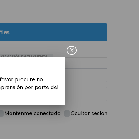
iles.
X
ICIA SESIÓN EN TU CUENTA
 favor procure no
mprensión por parte del
Mantenme conectado
Ocultar sesión