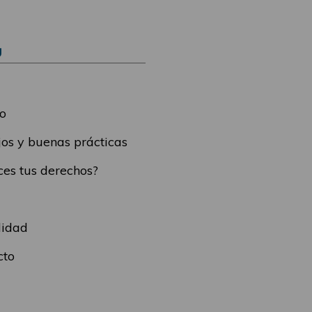
Ú
o
os y buenas prácticas
es tus derechos?
lidad
cto