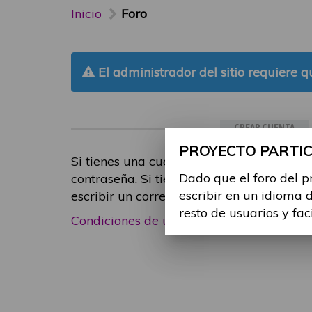
Inicio
Foro
El administrador del sitio requiere qu
CREAR CUENTA
PROYECTO PARTICI
Si tienes una cuenta de participante, inic
Dado que el foro del p
contraseña. Si tienes cualquier problema
escribir en un idioma 
escribir un correo electrónico a
foropart
resto de usuarios y fac
Condiciones de uso
|
Política de privacid