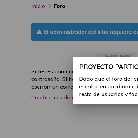
Inicio
Foro
El administrador del sitio requiere qu
CREAR CUENTA
PROYECTO PARTICI
Si tienes una cuenta de participante, inic
Dado que el foro del p
contraseña. Si tienes cualquier problema
escribir en un idioma 
escribir un correo electrónico a
foropart
resto de usuarios y fac
Condiciones de uso
|
Política de privacid