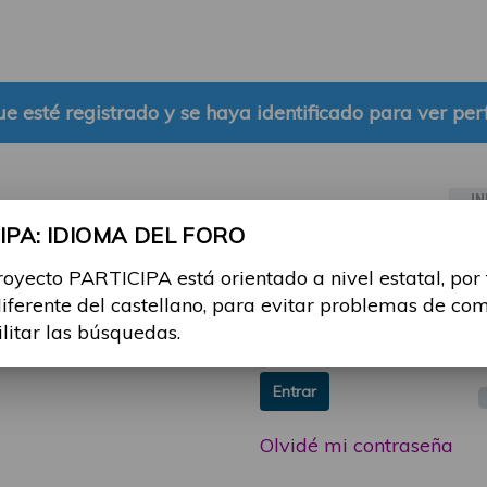
e esté registrado y se haya identificado para ver perf
IN
PA: IDIOMA DEL FORO
ia sesión con tu email y
Email:
royecto PARTICIPA está orientado a nivel estatal, por
 o consulta, puedes
diferente del castellano, para evitar problemas de co
icipa@guttmann.com
Contraseña:
ilitar las búsquedas.
ad
Entrar
Olvidé mi contraseña