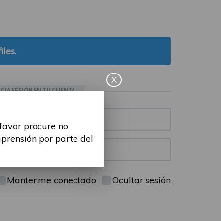
iles.
X
ICIA SESIÓN EN TU CUENTA
 favor procure no
mprensión por parte del
Mantenme conectado
Ocultar sesión