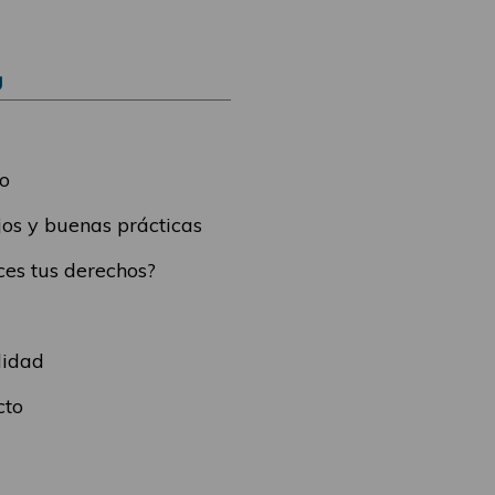
Ú
o
os y buenas prácticas
es tus derechos?
lidad
cto