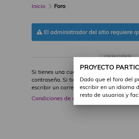
Inicio
Foro
El administrador del sitio requiere qu
CREAR CUENTA
PROYECTO PARTICI
Si tienes una cuenta de participante, inic
Dado que el foro del p
contraseña. Si tienes cualquier problema
escribir en un idioma 
escribir un correo electrónico a
foropart
resto de usuarios y fac
Condiciones de uso
|
Política de privacid