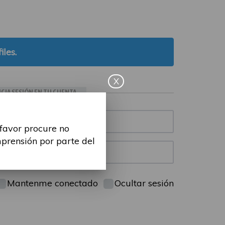
iles.
X
ICIA SESIÓN EN TU CUENTA
 favor procure no
mprensión por parte del
Mantenme conectado
Ocultar sesión