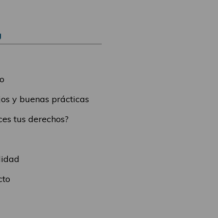
Ú
o
os y buenas prácticas
es tus derechos?
lidad
cto