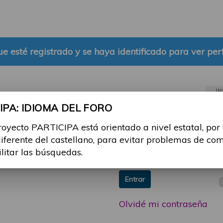
e esté registrado y se haya identificado para ver perf
IN
PA: IDIOMA DEL FORO
ia sesión con tu email y
Email:
royecto PARTICIPA está orientado a nivel estatal, por
 o consulta, puedes
diferente del castellano, para evitar problemas de co
icipa@guttmann.com
Contraseña:
ilitar las búsquedas.
ad
Entrar
Olvidé mi contraseña