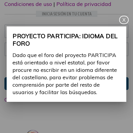
Condiciones de uso
|
Política de privacidad
INICIA SESIÓN EN TU CUENTA
X
Email:
PROYECTO PARTICIPA: IDIOMA DEL
FORO
Contraseña:
Dado que el foro del proyecto PARTICIPA
está orientado a nivel estatal, por favor
Mantenme conectado
Ocultar sesión
procure no escribir en un idioma diferente
del castellano, para evitar problemas de
Entrar
comprensión por parte del resto de
usuarios y facilitar las búsquedas.
Olvidé mi contraseña