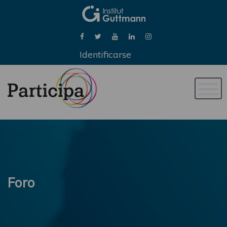
Identificarse
Naveg
de
palan
Foro