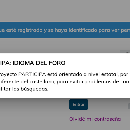
e esté registrado y se haya identificado para ver perf
IN
PA: IDIOMA DEL FORO
ia sesión con tu email y
Email:
royecto PARTICIPA está orientado a nivel estatal, por
 o consulta, puedes
diferente del castellano, para evitar problemas de co
icipa@guttmann.com
Contraseña:
ilitar las búsquedas.
ad
Entrar
Olvidé mi contraseña