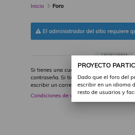
Inicio
Foro
El administrador del sitio requiere qu
CREAR CUENTA
PROYECTO PARTICI
Si tienes una cuenta de participante, inic
Dado que el foro del p
contraseña. Si tienes cualquier problema
escribir en un idioma 
escribir un correo electrónico a
foropart
resto de usuarios y fac
Condiciones de uso
|
Política de privacid