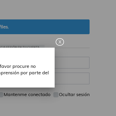
iles.
X
ICIA SESIÓN EN TU CUENTA
 favor procure no
mprensión por parte del
Mantenme conectado
Ocultar sesión