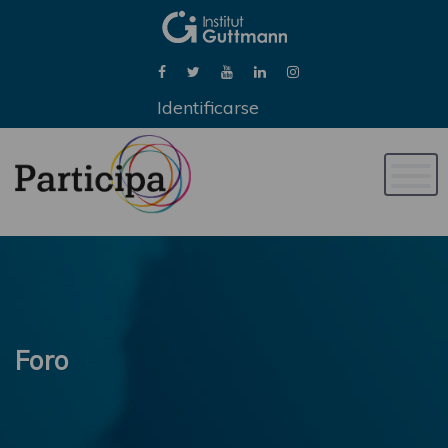
Identificarse
Naveg
de
palan
Foro