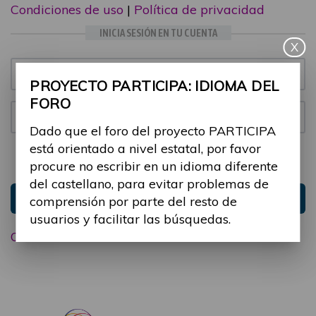
Condiciones de uso
|
Política de privacidad
INICIA SESIÓN EN TU CUENTA
X
Email:
PROYECTO PARTICIPA: IDIOMA DEL
FORO
Contraseña:
Dado que el foro del proyecto PARTICIPA
está orientado a nivel estatal, por favor
Mantenme conectado
Ocultar sesión
procure no escribir en un idioma diferente
del castellano, para evitar problemas de
Entrar
comprensión por parte del resto de
usuarios y facilitar las búsquedas.
Olvidé mi contraseña