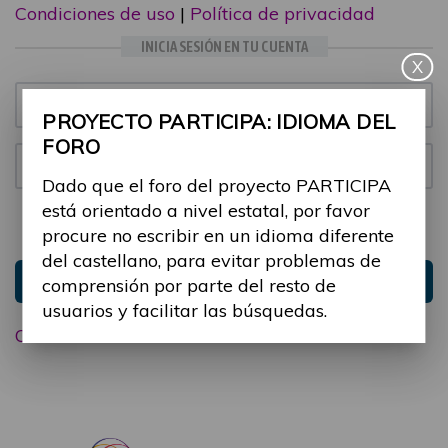
Condiciones de uso
|
Política de privacidad
INICIA SESIÓN EN TU CUENTA
X
Email:
PROYECTO PARTICIPA: IDIOMA DEL
FORO
Contraseña:
Dado que el foro del proyecto PARTICIPA
está orientado a nivel estatal, por favor
Mantenme conectado
Ocultar sesión
procure no escribir en un idioma diferente
del castellano, para evitar problemas de
Entrar
comprensión por parte del resto de
usuarios y facilitar las búsquedas.
Olvidé mi contraseña