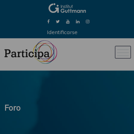
Identificarse
Naveg
de
palan
Foro