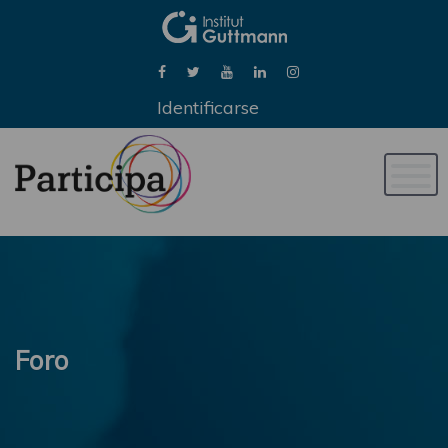
Identificarse
Naveg
de
palan
Foro