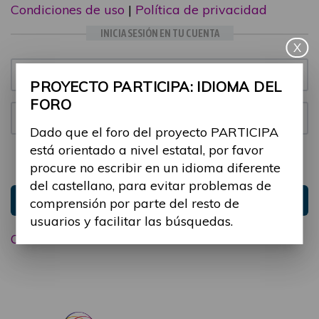
Condiciones de uso
|
Política de privacidad
INICIA SESIÓN EN TU CUENTA
X
Email:
PROYECTO PARTICIPA: IDIOMA DEL
FORO
Contraseña:
Dado que el foro del proyecto PARTICIPA
está orientado a nivel estatal, por favor
Mantenme conectado
Ocultar sesión
procure no escribir en un idioma diferente
del castellano, para evitar problemas de
Entrar
comprensión por parte del resto de
usuarios y facilitar las búsquedas.
Olvidé mi contraseña