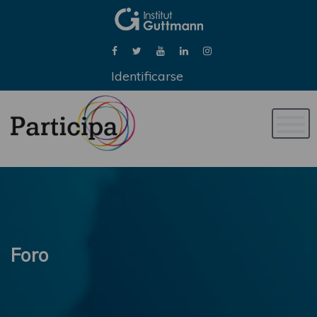
Identificarse
Naveg
de
palan
Foro