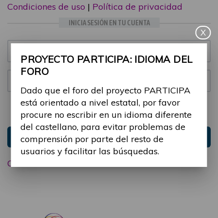
Condiciones de uso
|
Política de privacidad
INICIA SESIÓN EN TU CUENTA
X
Email:
PROYECTO PARTICIPA: IDIOMA DEL
FORO
Contraseña:
Dado que el foro del proyecto PARTICIPA
está orientado a nivel estatal, por favor
Mantenme conectado
Ocultar sesión
procure no escribir en un idioma diferente
del castellano, para evitar problemas de
Entrar
comprensión por parte del resto de
usuarios y facilitar las búsquedas.
Olvidé mi contraseña