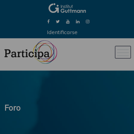
Identificarse
Naveg
de
palan
Foro