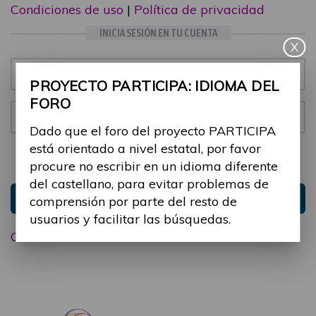
Condiciones de uso
|
Política de privacidad
INICIA SESIÓN EN TU CUENTA
X
Email:
PROYECTO PARTICIPA: IDIOMA DEL
FORO
Contraseña:
Dado que el foro del proyecto PARTICIPA
está orientado a nivel estatal, por favor
Mantenme conectado
Ocultar sesión
procure no escribir en un idioma diferente
del castellano, para evitar problemas de
Entrar
comprensión por parte del resto de
usuarios y facilitar las búsquedas.
Olvidé mi contraseña