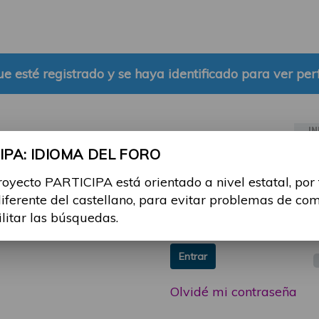
e esté registrado y se haya identificado para ver perf
IN
PA: IDIOMA DEL FORO
ia sesión con tu email y
Email:
royecto PARTICIPA está orientado a nivel estatal, por
 o consulta, puedes
diferente del castellano, para evitar problemas de co
icipa@guttmann.com
Contraseña:
ilitar las búsquedas.
ad
Entrar
Olvidé mi contraseña