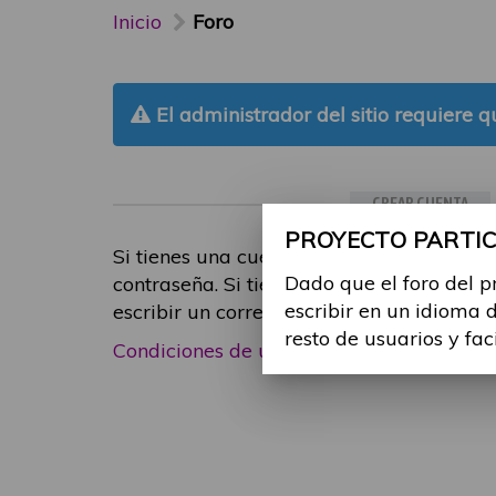
Inicio
Foro
El administrador del sitio requiere qu
CREAR CUENTA
PROYECTO PARTICI
Si tienes una cuenta de participante, inic
Dado que el foro del p
contraseña. Si tienes cualquier problema
escribir en un idioma 
escribir un correo electrónico a
foropart
resto de usuarios y fac
Condiciones de uso
|
Política de privacid