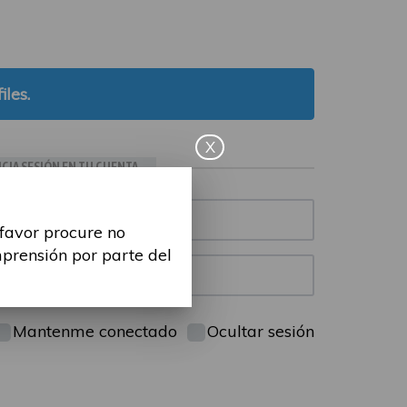
iles.
X
ICIA SESIÓN EN TU CUENTA
 favor procure no
mprensión por parte del
Mantenme conectado
Ocultar sesión