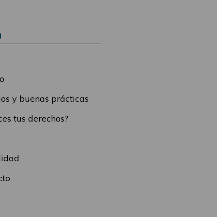
Ú
o
os y buenas prácticas
es tus derechos?
lidad
cto