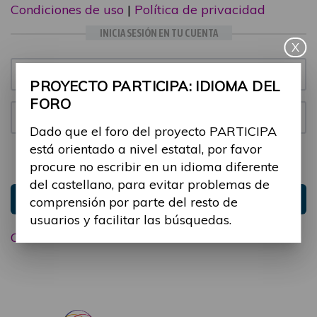
Condiciones de uso
|
Política de privacidad
INICIA SESIÓN EN TU CUENTA
X
Email:
PROYECTO PARTICIPA: IDIOMA DEL
FORO
Contraseña:
Dado que el foro del proyecto PARTICIPA
está orientado a nivel estatal, por favor
Mantenme conectado
Ocultar sesión
procure no escribir en un idioma diferente
del castellano, para evitar problemas de
Entrar
comprensión por parte del resto de
usuarios y facilitar las búsquedas.
Olvidé mi contraseña