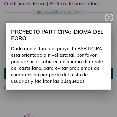
Condiciones de uso
|
Política de privacidad
INICIA SESIÓN EN TU CUENTA
X
Email:
PROYECTO PARTICIPA: IDIOMA DEL
FORO
Contraseña:
Dado que el foro del proyecto PARTICIPA
está orientado a nivel estatal, por favor
Mantenme conectado
Ocultar sesión
procure no escribir en un idioma diferente
del castellano, para evitar problemas de
Entrar
comprensión por parte del resto de
usuarios y facilitar las búsquedas.
Olvidé mi contraseña