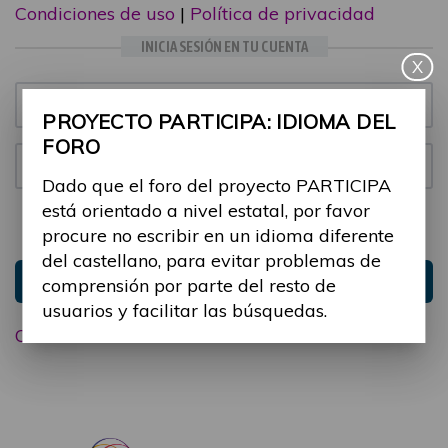
Condiciones de uso
|
Política de privacidad
INICIA SESIÓN EN TU CUENTA
X
Email:
PROYECTO PARTICIPA: IDIOMA DEL
FORO
Contraseña:
Dado que el foro del proyecto PARTICIPA
está orientado a nivel estatal, por favor
Mantenme conectado
Ocultar sesión
procure no escribir en un idioma diferente
del castellano, para evitar problemas de
Entrar
comprensión por parte del resto de
usuarios y facilitar las búsquedas.
Olvidé mi contraseña