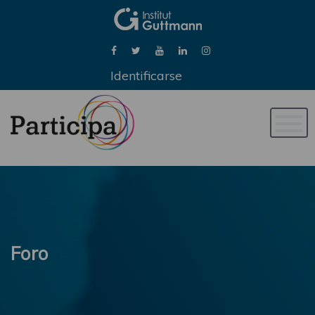
Identificarse
Naveg
de
palan
Foro