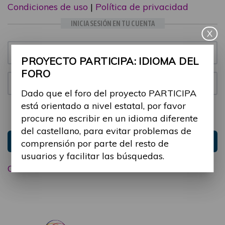
Condiciones de uso
|
Política de privacidad
INICIA SESIÓN EN TU CUENTA
X
Email:
PROYECTO PARTICIPA: IDIOMA DEL
FORO
Contraseña:
Dado que el foro del proyecto PARTICIPA
está orientado a nivel estatal, por favor
Mantenme conectado
Ocultar sesión
procure no escribir en un idioma diferente
del castellano, para evitar problemas de
Entrar
comprensión por parte del resto de
usuarios y facilitar las búsquedas.
Olvidé mi contraseña