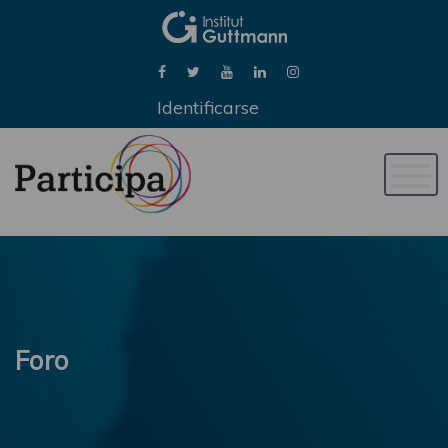
Identificarse
Naveg
de
palan
Foro