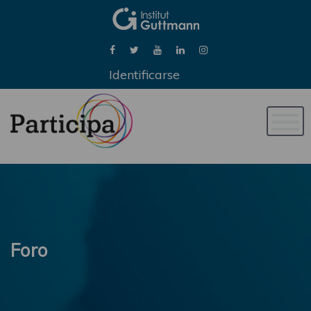
Identificarse
Naveg
de
palan
Foro