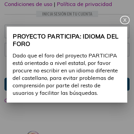
Condiciones de uso
|
Política de privacidad
INICIA SESIÓN EN TU CUENTA
X
Email:
PROYECTO PARTICIPA: IDIOMA DEL
FORO
Contraseña:
Dado que el foro del proyecto PARTICIPA
está orientado a nivel estatal, por favor
Mantenme conectado
Ocultar sesión
procure no escribir en un idioma diferente
del castellano, para evitar problemas de
Entrar
comprensión por parte del resto de
usuarios y facilitar las búsquedas.
Olvidé mi contraseña