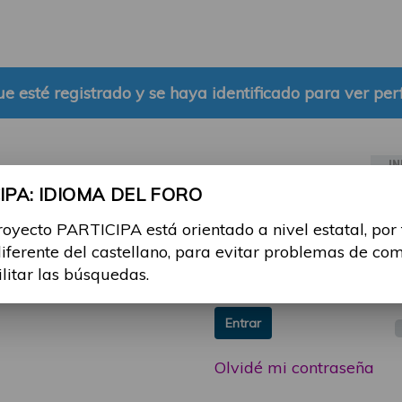
e esté registrado y se haya identificado para ver perf
IN
PA: IDIOMA DEL FORO
ia sesión con tu email y
Email:
royecto PARTICIPA está orientado a nivel estatal, por
 o consulta, puedes
diferente del castellano, para evitar problemas de co
icipa@guttmann.com
Contraseña:
ilitar las búsquedas.
ad
Entrar
Olvidé mi contraseña