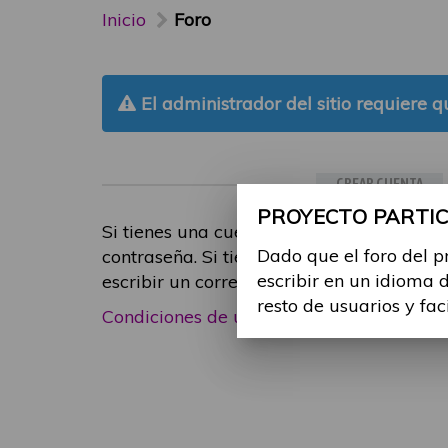
Inicio
Foro
El administrador del sitio requiere qu
CREAR CUENTA
PROYECTO PARTICI
Si tienes una cuenta de participante, inic
Dado que el foro del p
contraseña. Si tienes cualquier problema
escribir en un idioma 
escribir un correo electrónico a
foropart
resto de usuarios y fac
Condiciones de uso
|
Política de privacid