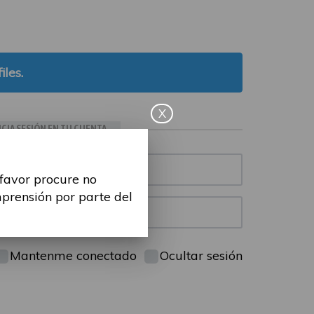
iles.
X
ICIA SESIÓN EN TU CUENTA
 favor procure no
mprensión por parte del
Mantenme conectado
Ocultar sesión