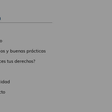
Ú
o
os y buenas prácticas
es tus derechos?
lidad
cto