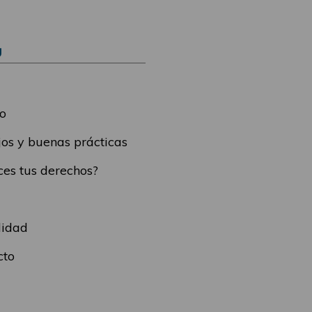
Ú
o
os y buenas prácticas
es tus derechos?
lidad
cto