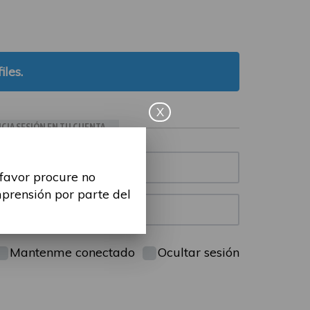
iles.
X
ICIA SESIÓN EN TU CUENTA
 favor procure no
mprensión por parte del
Mantenme conectado
Ocultar sesión