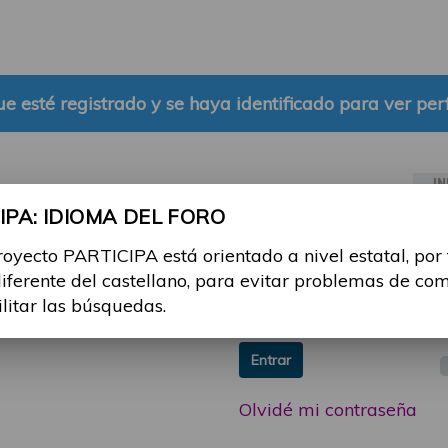
e esté registrado y se haya identificado para ver perf
IN
PA: IDIOMA DEL FORO
ia sesión con tu email y
Email:
royecto PARTICIPA está orientado a nivel estatal, por
 o consulta, puedes
diferente del castellano, para evitar problemas de co
icipa@guttmann.com
Contraseña:
ilitar las búsquedas.
ad
Entrar
Olvidé mi contraseña