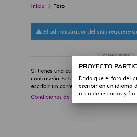
Inicio
Foro
El administrador del sitio requiere qu
CREAR CUENTA
PROYECTO PARTICI
Si tienes una cuenta de participante, inic
Dado que el foro del p
contraseña. Si tienes cualquier problema
escribir en un idioma 
escribir un correo electrónico a
foropart
resto de usuarios y fac
Condiciones de uso
|
Política de privacid