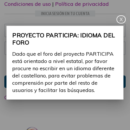
Condiciones de uso
|
Política de privacidad
INICIA SESIÓN EN TU CUENTA
X
Email:
PROYECTO PARTICIPA: IDIOMA DEL
FORO
Contraseña:
Dado que el foro del proyecto PARTICIPA
está orientado a nivel estatal, por favor
Mantenme conectado
Ocultar sesión
procure no escribir en un idioma diferente
del castellano, para evitar problemas de
Entrar
comprensión por parte del resto de
usuarios y facilitar las búsquedas.
Olvidé mi contraseña