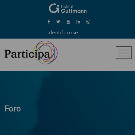
Identificarse
Naveg
de
palan
Foro