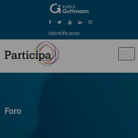
Identificarse
Naveg
de
palan
Foro