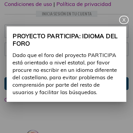
Condiciones de uso
|
Política de privacidad
INICIA SESIÓN EN TU CUENTA
X
Email:
PROYECTO PARTICIPA: IDIOMA DEL
FORO
Contraseña:
Dado que el foro del proyecto PARTICIPA
está orientado a nivel estatal, por favor
Mantenme conectado
Ocultar sesión
procure no escribir en un idioma diferente
del castellano, para evitar problemas de
Entrar
comprensión por parte del resto de
usuarios y facilitar las búsquedas.
Olvidé mi contraseña