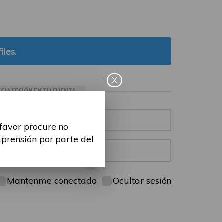
iles.
X
ICIA SESIÓN EN TU CUENTA
 favor procure no
mprensión por parte del
Mantenme conectado
Ocultar sesión