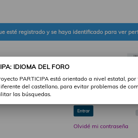
e esté registrado y se haya identificado para ver perf
IN
PA: IDIOMA DEL FORO
ia sesión con tu email y
Email:
royecto PARTICIPA está orientado a nivel estatal, por
 o consulta, puedes
diferente del castellano, para evitar problemas de co
icipa@guttmann.com
Contraseña:
ilitar las búsquedas.
ad
Entrar
Olvidé mi contraseña