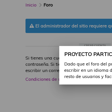
Inicio
Foro
El administrador del sitio requiere qu
CREAR CUENTA
PROYECTO PARTICI
Si tienes una cuenta de participante, inic
Dado que el foro del p
contraseña. Si tienes cualquier problema
escribir en un idioma 
escribir un correo electrónico a
foropart
resto de usuarios y fac
Condiciones de uso
|
Política de privacid