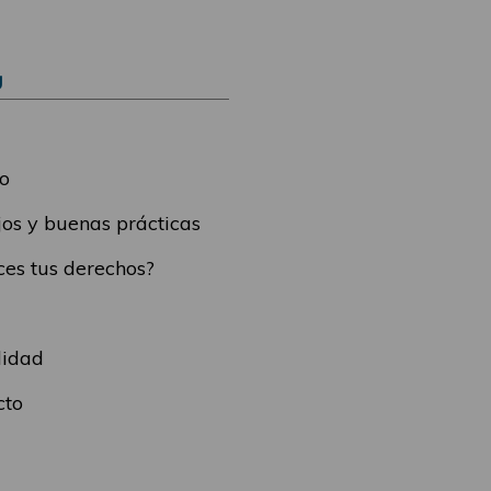
Ú
o
os y buenas prácticas
es tus derechos?
lidad
cto