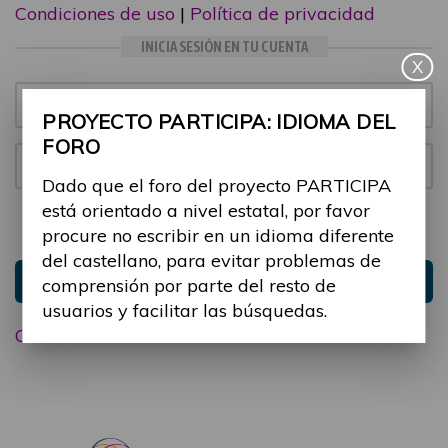
Condiciones de uso
|
Política de privacidad
INICIA SESIÓN EN TU CUENTA
X
Email:
PROYECTO PARTICIPA: IDIOMA DEL
FORO
Contraseña:
Dado que el foro del proyecto PARTICIPA
está orientado a nivel estatal, por favor
Mantenme conectado
Ocultar sesión
procure no escribir en un idioma diferente
del castellano, para evitar problemas de
Entrar
comprensión por parte del resto de
usuarios y facilitar las búsquedas.
Olvidé mi contraseña