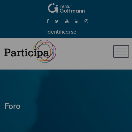
Identificarse
Naveg
de
palan
Foro