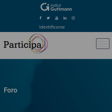
Identificarse
Naveg
de
palan
Foro