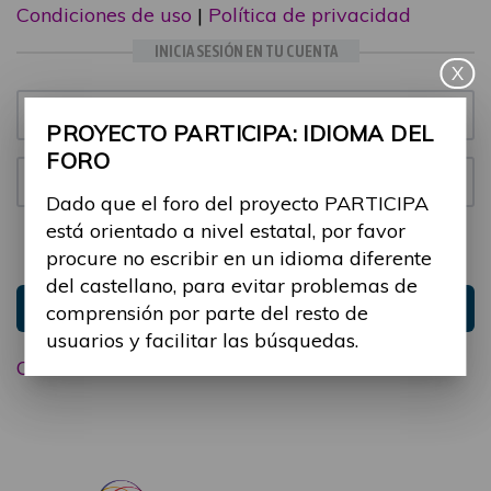
Condiciones de uso
|
Política de privacidad
INICIA SESIÓN EN TU CUENTA
X
Email:
PROYECTO PARTICIPA: IDIOMA DEL
FORO
Contraseña:
Dado que el foro del proyecto PARTICIPA
está orientado a nivel estatal, por favor
Mantenme conectado
Ocultar sesión
procure no escribir en un idioma diferente
del castellano, para evitar problemas de
Entrar
comprensión por parte del resto de
usuarios y facilitar las búsquedas.
Olvidé mi contraseña