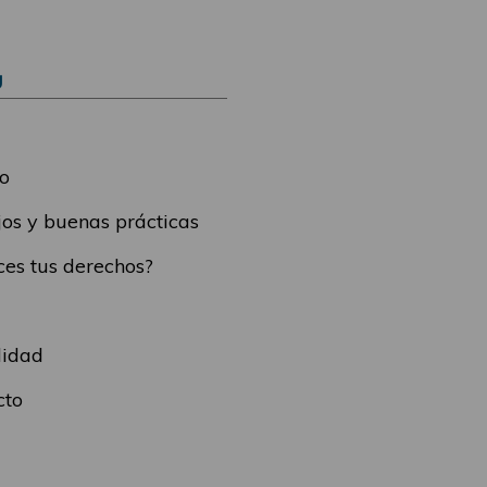
Ú
o
os y buenas prácticas
es tus derechos?
lidad
cto