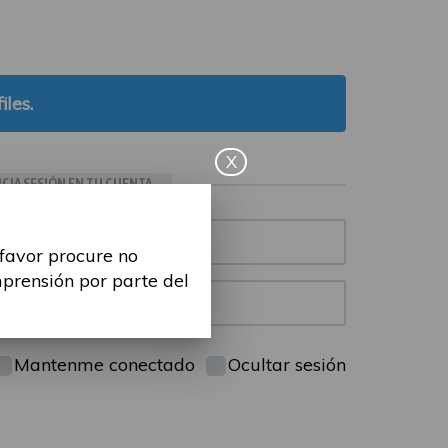
iles.
X
ICIA SESIÓN EN TU CUENTA
 favor procure no
mprensión por parte del
Mantenme conectado
Ocultar sesión