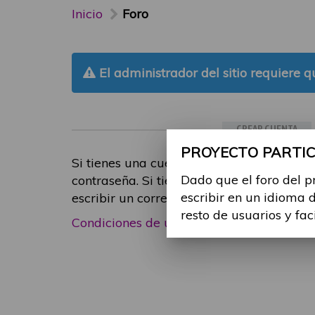
Inicio
Foro
El administrador del sitio requiere qu
CREAR CUENTA
PROYECTO PARTICI
Si tienes una cuenta de participante, inic
Dado que el foro del p
contraseña. Si tienes cualquier problema
escribir en un idioma 
escribir un correo electrónico a
foropart
resto de usuarios y fac
Condiciones de uso
|
Política de privacid