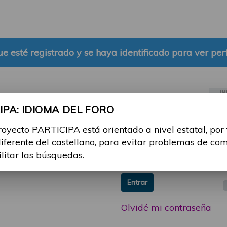
e esté registrado y se haya identificado para ver perf
IN
PA: IDIOMA DEL FORO
ia sesión con tu email y
Email:
royecto PARTICIPA está orientado a nivel estatal, por
 o consulta, puedes
diferente del castellano, para evitar problemas de co
icipa@guttmann.com
Contraseña:
ilitar las búsquedas.
ad
Entrar
Olvidé mi contraseña