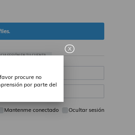
iles.
X
ICIA SESIÓN EN TU CUENTA
 favor procure no
mprensión por parte del
Mantenme conectado
Ocultar sesión