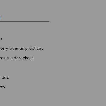
Ú
o
os y buenas prácticas
es tus derechos?
lidad
cto