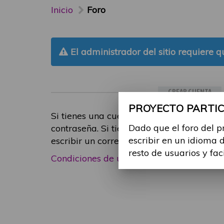
Inicio
Foro
El administrador del sitio requiere qu
CREAR CUENTA
PROYECTO PARTICI
Si tienes una cuenta de participante, inic
Dado que el foro del p
contraseña. Si tienes cualquier problema
escribir en un idioma 
escribir un correo electrónico a
foropart
resto de usuarios y fac
Condiciones de uso
|
Política de privacid