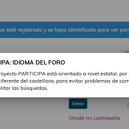
e esté registrado y se haya identificado para ver perf
IN
PA: IDIOMA DEL FORO
ia sesión con tu email y
Email:
royecto PARTICIPA está orientado a nivel estatal, por
 o consulta, puedes
diferente del castellano, para evitar problemas de co
icipa@guttmann.com
Contraseña:
ilitar las búsquedas.
ad
Entrar
Olvidé mi contraseña