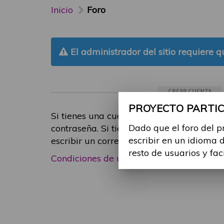
Inicio
Foro
El administrador del sitio requiere qu
CREAR CUENTA
PROYECTO PARTICI
Si tienes una cuenta de participante, inic
Dado que el foro del p
contraseña. Si tienes cualquier problema
escribir en un idioma 
escribir un correo electrónico a
foropart
resto de usuarios y fac
Condiciones de uso
|
Política de privacid