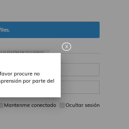
iles.
X
ICIA SESIÓN EN TU CUENTA
 favor procure no
mprensión por parte del
Mantenme conectado
Ocultar sesión