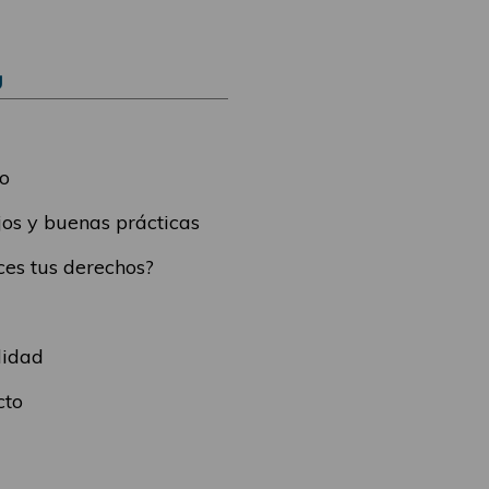
Ú
o
os y buenas prácticas
es tus derechos?
lidad
cto