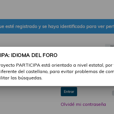
e esté registrado y se haya identificado para ver perf
IN
PA: IDIOMA DEL FORO
ia sesión con tu email y
Email:
royecto PARTICIPA está orientado a nivel estatal, por
 o consulta, puedes
diferente del castellano, para evitar problemas de co
icipa@guttmann.com
Contraseña:
ilitar las búsquedas.
ad
Entrar
Olvidé mi contraseña