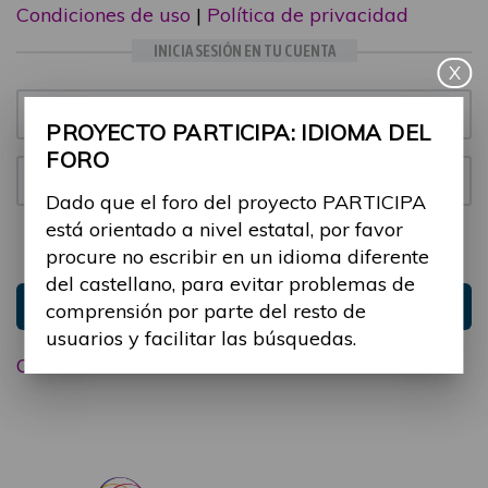
Condiciones de uso
|
Política de privacidad
INICIA SESIÓN EN TU CUENTA
X
Email:
PROYECTO PARTICIPA: IDIOMA DEL
FORO
Contraseña:
Dado que el foro del proyecto PARTICIPA
está orientado a nivel estatal, por favor
Mantenme conectado
Ocultar sesión
procure no escribir en un idioma diferente
del castellano, para evitar problemas de
Entrar
comprensión por parte del resto de
usuarios y facilitar las búsquedas.
Olvidé mi contraseña