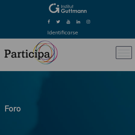
Identificarse
Naveg
de
palan
Foro