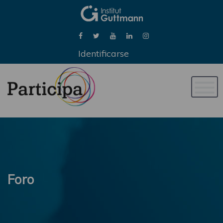
Identificarse
Naveg
de
palan
Foro