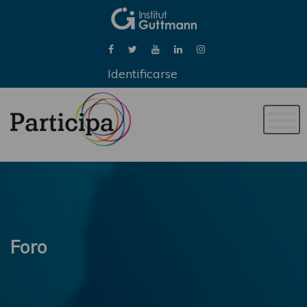
Identificarse
Naveg
de
palan
Foro