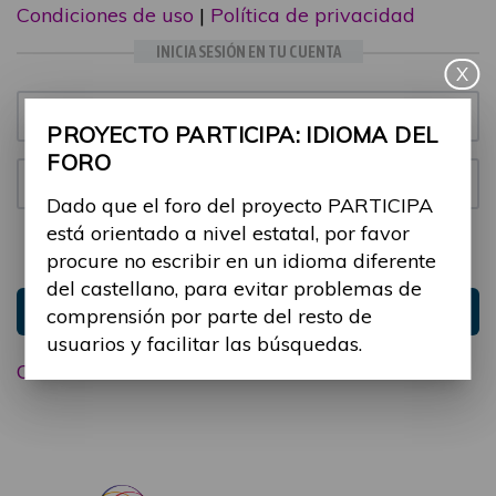
Condiciones de uso
|
Política de privacidad
INICIA SESIÓN EN TU CUENTA
X
Email:
PROYECTO PARTICIPA: IDIOMA DEL
FORO
Contraseña:
Dado que el foro del proyecto PARTICIPA
está orientado a nivel estatal, por favor
Mantenme conectado
Ocultar sesión
procure no escribir en un idioma diferente
del castellano, para evitar problemas de
Entrar
comprensión por parte del resto de
usuarios y facilitar las búsquedas.
Olvidé mi contraseña