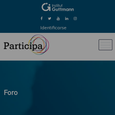
Identificarse
Naveg
de
palan
Foro