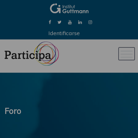
Identificarse
Naveg
de
palan
Foro