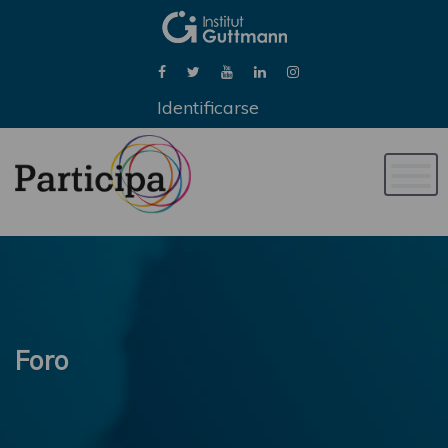
Identificarse
Naveg
de
palan
Foro