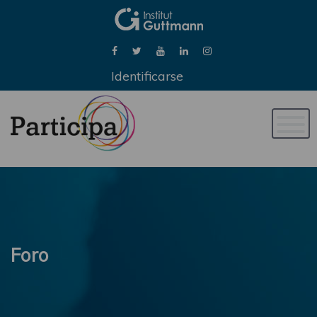
Identificarse
Naveg
de
palan
Foro