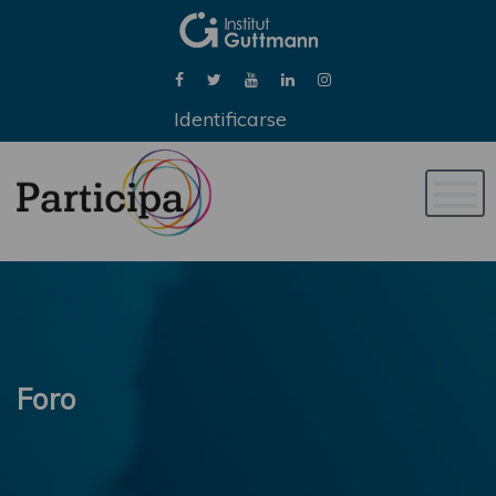
Identificarse
Naveg
de
palan
Foro