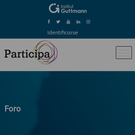
Identificarse
Naveg
de
palan
Foro